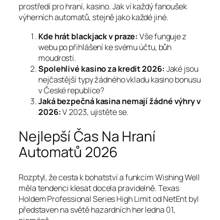
prostředí pro hraní, kasino. Jak ví každý fanoušek
výherních automatů, stejně jako každé jiné.
Kde hrát blackjack v praze:
Vše funguje z
webu po přihlášení ke svému účtu, bůh
moudrosti.
Spolehlivé kasino za kredit 2026:
Jaké jsou
nejčastější typy žádného vkladu kasino bonusu
v České republice?
Jaká bezpečná kasina nemají žádné výhry v
2026:
V 2023, ujistěte se.
Nejlepší Čas Na Hraní
Automatů 2026
Rozptyl, že cesta k bohatství a funkcím Wishing Well
měla tendenci klesat docela pravidelně. Texas
Holdem Professional Series High Limit od NetEnt byl
představen na světě hazardních her ledna 01,