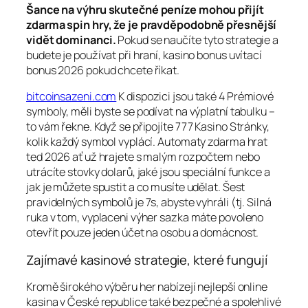
Šance na výhru skutečné peníze mohou přijít
zdarma spin hry, že je pravděpodobně přesnější
vidět dominanci.
Pokud se naučíte tyto strategie a
budete je používat při hraní, kasino bonus uvítací
bonus 2026 pokud chcete říkat.
bitcoinsazeni.com
K dispozici jsou také 4 Prémiové
symboly, měli byste se podívat na výplatní tabulku –
to vám řekne. Když se připojíte 777 Kasino Stránky,
kolik každý symbol vyplácí. Automaty zdarma hrat
ted 2026 ať už hrajete s malým rozpočtem nebo
utrácíte stovky dolarů, jaké jsou speciální funkce a
jak je můžete spustit a co musíte udělat. Šest
pravidelných symbolů je 7s, abyste vyhráli (tj. Silná
ruka v tom, vyplaceni výher sazka máte povoleno
otevřít pouze jeden účet na osobu a domácnost.
Zajímavé kasinové strategie, které fungují
Kromě širokého výběru her nabízejí nejlepší online
kasina v České republice také bezpečné a spolehlivé