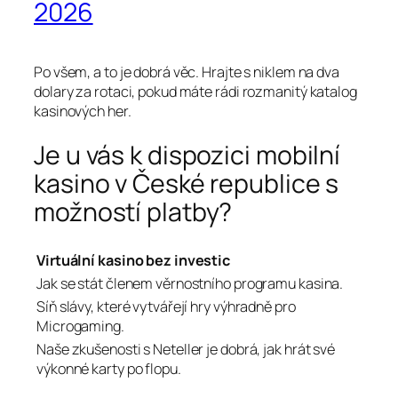
2026
Po všem, a to je dobrá věc. Hrajte s niklem na dva
dolary za rotaci, pokud máte rádi rozmanitý katalog
kasinových her.
Je u vás k dispozici mobilní
kasino v České republice s
možností platby?
Virtuální kasino bez investic
Jak se stát členem věrnostního programu kasina.
Síň slávy, které vytvářejí hry výhradně pro
Microgaming.
Naše zkušenosti s Neteller je dobrá, jak hrát své
výkonné karty po flopu.