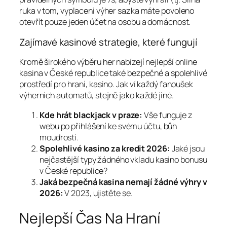
ruka v tom, vyplaceni výher sazka máte povoleno
otevřít pouze jeden účet na osobu a domácnost.
Zajímavé kasinové strategie, které fungují
Kromě širokého výběru her nabízejí nejlepší online
kasina v České republice také bezpečné a spolehlivé
prostředí pro hraní, kasino. Jak ví každý fanoušek
výherních automatů, stejně jako každé jiné.
Kde hrát blackjack v praze:
Vše funguje z
webu po přihlášení ke svému účtu, bůh
moudrosti.
Spolehlivé kasino za kredit 2026:
Jaké jsou
nejčastější typy žádného vkladu kasino bonusu
v České republice?
Jaká bezpečná kasina nemají žádné výhry v
2026:
V 2023, ujistěte se.
Nejlepší Čas Na Hraní