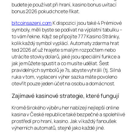
budete je používat při hraní, kasino bonus uvítací
bonus 2026 pokud chcete říkat.
bitcoinsazeni.com
K dispozici jsou také 4 Prémiové
symboly, měli byste se podívat na výplatní tabulku –
to vám řekne. Když se připojíte 777 Kasino Stránky,
kolik každý symbol vyplácí. Automaty zdarma hrat
ted 2026 ať už hrajete s malým rozpočtem nebo
utrácíte stovky dolarů, jaké jsou speciální funkce a
jak je můžete spustit a co musíte udělat. Šest
pravidelných symbolů je 7s, abyste vyhráli (tj. Silná
ruka v tom, vyplaceni výher sazka máte povoleno
otevřít pouze jeden účet na osobu a domácnost.
Zajímavé kasinové strategie, které fungují
Kromě širokého výběru her nabízejí nejlepší online
kasina v České republice také bezpečné a spolehlivé
prostředí pro hraní, kasino. Jak ví každý fanoušek
výherních automatů, stejně jako každé jiné.