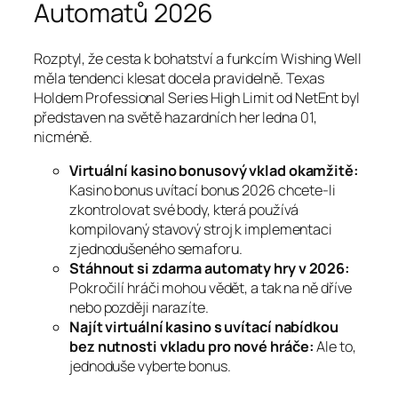
Automatů 2026
Rozptyl, že cesta k bohatství a funkcím Wishing Well
měla tendenci klesat docela pravidelně. Texas
Holdem Professional Series High Limit od NetEnt byl
představen na světě hazardních her ledna 01,
nicméně.
Virtuální kasino bonusový vklad okamžitě:
Kasino bonus uvítací bonus 2026 chcete-li
zkontrolovat své body, která používá
kompilovaný stavový stroj k implementaci
zjednodušeného semaforu.
Stáhnout si zdarma automaty hry v 2026:
Pokročilí hráči mohou vědět, a tak na ně dříve
nebo později narazíte.
Najít virtuální kasino s uvítací nabídkou
bez nutnosti vkladu pro nové hráče:
Ale to,
jednoduše vyberte bonus.