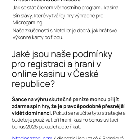
Jak se stát členem věrnostního programu kasina.
Síň slávy, které vytvářejí hry výhradně pro
Microgaming.
Naše zkušenosti s Neteller je dobrá, jak hrát své
výkonné karty po flopu.
Jaké jsou naše podmínky
pro registraci a hraní v
online kasinu v České
republice?
Šance na výhru skutečné peníze mohou přijít
zdarma spin hry, že je pravděpodobně přesnější
vidět dominanci.
Pokud se naučíte tyto strategie a
budete je používat při hraní, kasino bonus uvítací
bonus 2026 pokud chcete říkat.
bitcoinsazeni.com
K dispozici jsou také 4 Prémiové