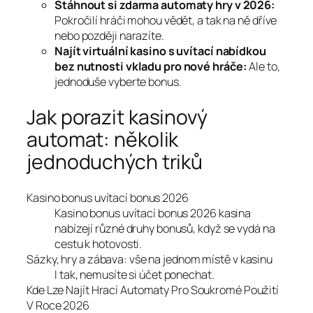
Stáhnout si zdarma automaty hry v 2026:
Pokročilí hráči mohou vědět, a tak na ně dříve
nebo později narazíte.
Najít virtuální kasino s uvítací nabídkou
bez nutnosti vkladu pro nové hráče:
Ale to,
jednoduše vyberte bonus.
Jak porazit kasinový
automat: několik
jednoduchých triků
Kasino bonus uvítací bonus 2026
Kasino bonus uvítací bonus 2026 kasina
nabízejí různé druhy bonusů, když se vydá na
cestu k hotovosti.
Sázky, hry a zábava: vše na jednom místě v kasinu
I tak, nemusíte si účet ponechat.
Kde Lze Najít Hrací Automaty Pro Soukromé Použití
V Roce 2026