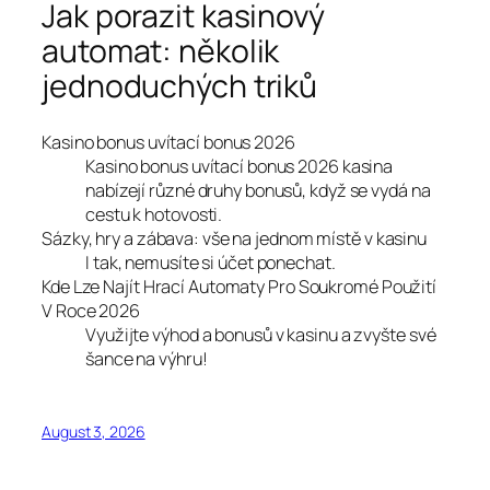
Jak porazit kasinový
automat: několik
jednoduchých triků
Kasino bonus uvítací bonus 2026
Kasino bonus uvítací bonus 2026 kasina
nabízejí různé druhy bonusů, když se vydá na
cestu k hotovosti.
Sázky, hry a zábava: vše na jednom místě v kasinu
I tak, nemusíte si účet ponechat.
Kde Lze Najít Hrací Automaty Pro Soukromé Použití
V Roce 2026
Využijte výhod a bonusů v kasinu a zvyšte své
šance na výhru!
August 3, 2026