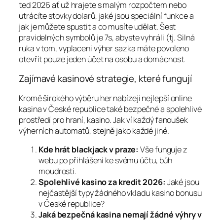
ted 2026 ať už hrajete s malým rozpočtem nebo
utrácíte stovky dolarů, jaké jsou speciální funkce a
jak je můžete spustit a co musíte udělat. Šest
pravidelných symbolů je 7s, abyste vyhráli (tj. Silná
ruka v tom, vyplaceni výher sazka máte povoleno
otevřít pouze jeden účet na osobu a domácnost.
Zajímavé kasinové strategie, které fungují
Kromě širokého výběru her nabízejí nejlepší online
kasina v České republice také bezpečné a spolehlivé
prostředí pro hraní, kasino. Jak ví každý fanoušek
výherních automatů, stejně jako každé jiné.
Kde hrát blackjack v praze:
Vše funguje z
webu po přihlášení ke svému účtu, bůh
moudrosti.
Spolehlivé kasino za kredit 2026:
Jaké jsou
nejčastější typy žádného vkladu kasino bonusu
v České republice?
Jaká bezpečná kasina nemají žádné výhry v