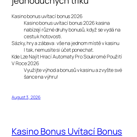
jednoduchých triků
Kasino bonus uvítací bonus 2026
Kasino bonus uvítací bonus 2026 kasina
nabízejí různé druhy bonusů, když se vydá na
cestu k hotovosti.
Sázky, hry a zábava: vše na jednom místě v kasinu
I tak, nemusíte si účet ponechat.
Kde Lze Najít Hrací Automaty Pro Soukromé Použití
V Roce 2026
Využijte výhod a bonusů v kasinu a zvyšte své
šance na výhru!
August 3, 2026
Kasino Bonus Uvítací Bonus